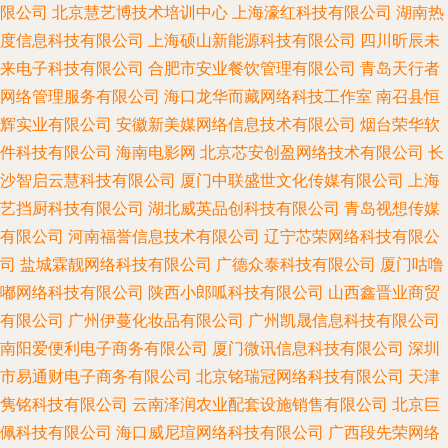
限公司
北京慧艺博技术培训中心
上海濠红科技有限公司
湖南热
度信息科技有限公司
上海硕山新能源科技有限公司
四川昕辰未
来电子科技有限公司
合肥市安业餐饮管理有限公司
青岛天行者
网络管理服务有限公司
海口龙华而藏网络科技工作室
南召县恒
辉实业有限公司
安徽新美媒网络信息技术有限公司
烟台荣华软
件科技有限公司
海南电影网
北京芯安创盈网络技术有限公司
长
沙智启云慧科技有限公司
厦门中联盛世文化传媒有限公司
上海
艺挡厨科技有限公司
湖北威英品创科技有限公司
青岛视想传媒
有限公司
河南福誉信息技术有限公司
辽宁芯荣网络科技有限公
司
盐城霖靓网络科技有限公司
广德众泰科技有限公司
厦门咕噜
嘟网络科技有限公司
陕西小郎呱科技有限公司
山西鑫晋业商贸
有限公司
广州伊蔓化妆品有限公司
广州凯晟信息科技有限公司
南阳爱便利电子商务有限公司
厦门微讯信息科技有限公司
深圳
市易通财电子商务有限公司
北京铭瑞冠网络科技有限公司
天津
隽铭科技有限公司
云南泽润农业配套设施销售有限公司
北京巨
佩科技有限公司
海口威尼瑄网络科技有限公司
广西段先荣网络