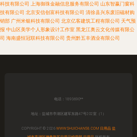
科技有限公司
上海御珠金融信息服务有限公司
山东智赢门窗科
技有限公司
北京安信创富科技有限公司
清徐县兴东废旧磁材购
销部
广州米银科技有限公司
北京亿客建筑工程有限公司
天气预
报
中山区美学个人形象设计工作室
黑龙江奥云文化传媒有限公
司
海南盛恒冠联科技有限公司
贵州黔五丰酒业有限公司
电话：1893690**
地址：盐城市亭湖区建军东路47号202室（1）
COPYRIGHT © 2026
WWW.SHUICHAN58.COM
日用品
盐